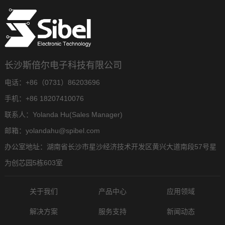
长沙斯倍尔电子科技有限公司
电话：+86（0731）86203696
手机：+86 18207410076
联系人：Yolanda Hu(Sales Manager)
邮箱：yolandahu@spibel.com
办公室地址：湖南省长沙市星沙经济技术开发区黄兴大道南段57号星
为创芯园5栋603室
关于我们
产品中心
应用领域
解决方案
服务支持
新闻动态