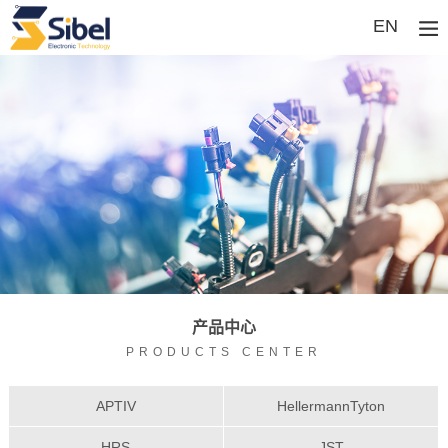
EN
产品中心
PRODUCTS CENTER
APTIV
HellermannTyton
HRS
JST