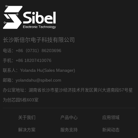
长沙斯倍尔电子科技有限公司
电话：+86（0731）86203696
手机：+86 18207410076
联系人：Yolanda Hu(Sales Manager)
邮箱：yolandahu@spibel.com
办公室地址：湖南省长沙市星沙经济技术开发区黄兴大道南段57号星
为创芯园5栋603室
关于我们
产品中心
应用领域
解决方案
服务支持
新闻动态