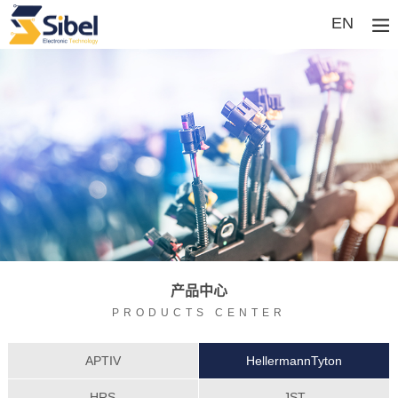
EN
产品中心
PRODUCTS CENTER
APTIV
HellermannTyton
HRS
JST