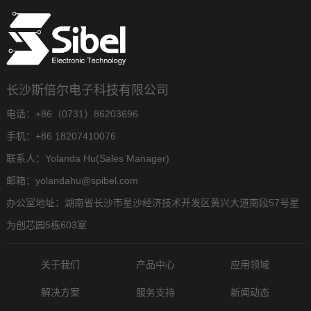
长沙斯倍尔电子科技有限公司
电话：+86（0731）86203696
手机：+86 18207410076
联系人：Yolanda Hu(Sales Manager)
邮箱：yolandahu@spibel.com
办公室地址：湖南省长沙市星沙经济技术开发区黄兴大道南段57号星
为创芯园5栋603室
关于我们
产品中心
应用领域
解决方案
服务支持
新闻动态