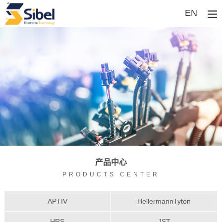
EN
产品中心
PRODUCTS CENTER
APTIV
HellermannTyton
HRS
JST