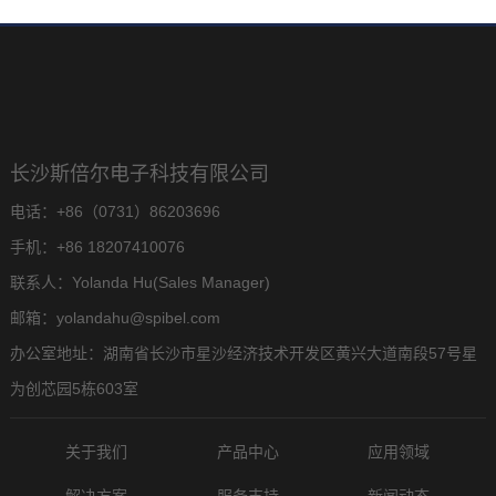
长沙斯倍尔电子科技有限公司
电话：+86（0731）86203696
手机：+86 18207410076
联系人：Yolanda Hu(Sales Manager)
邮箱：yolandahu@spibel.com
办公室地址：湖南省长沙市星沙经济技术开发区黄兴大道南段57号星
为创芯园5栋603室
关于我们
产品中心
应用领域