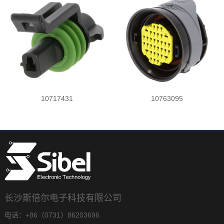
10717431
10763095
长沙斯倍尔电子科技有限公司
电话：+86（0731）86203696